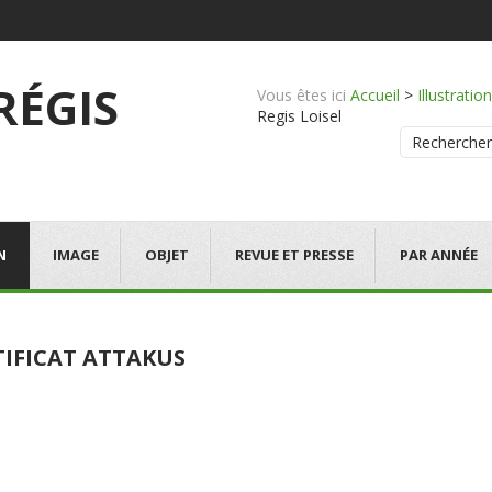
 RÉGIS
Vous êtes ici
Accueil
>
Illustration
Regis Loisel
Rechercher
N
IMAGE
OBJET
REVUE ET PRESSE
PAR ANNÉE
TIFICAT ATTAKUS