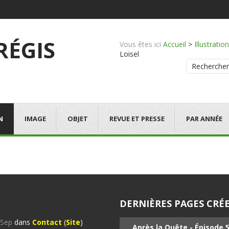
 RÉGIS
Vous êtes ici
Accueil
>
Illustration
Loisel
Rechercher
N
IMAGE
OBJET
REVUE ET PRESSE
PAR ANNÉE
DERNIÈRES PAGES CRÉE
%Sep
dans
Contact
(
Site
)
Après la Quête - Épisode 