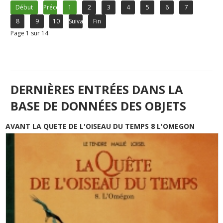
Début
Précédent
1
2
3
4
5
6
7
8
9
10
Suivant
Fin
Page 1 sur 14
DERNIÈRES ENTRÉES DANS LA
BASE DE DONNÉES DES OBJETS
AVANT LA QUETE DE L'OISEAU DU TEMPS 8 L'OMEGON