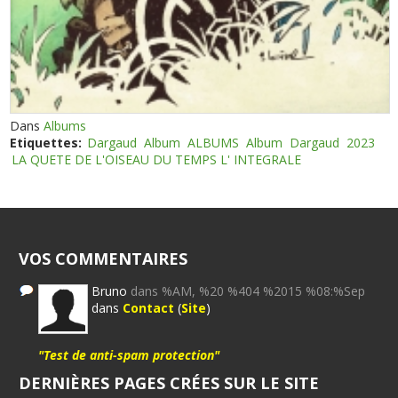
Dans
Albums
Etiquettes:
Dargaud
Album
ALBUMS
Album
Dargaud
2023
LA QUETE DE L'OISEAU DU TEMPS L' INTEGRALE
VOS COMMENTAIRES
Bruno
dans %AM, %20 %404 %2015 %08:%Sep
dans
Contact
(
Site
)
"Test de anti-spam protection"
DERNIÈRES PAGES CRÉES SUR LE SITE