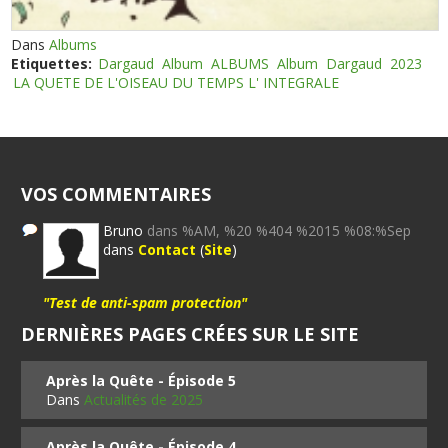
Dans
Albums
Etiquettes:
Dargaud
Album
ALBUMS
Album
Dargaud
2023
LA QUETE DE L'OISEAU DU TEMPS L' INTEGRALE
VOS COMMENTAIRES
Bruno
dans %AM, %20 %404 %2015 %08:%Sep
dans
Contact
(
Site
)
"Test de anti-spam protection"
DERNIÈRES PAGES CRÉES SUR LE SITE
Après la Quête - Épisode 5
Dans
Actualités de 2025
Après la Quête - Épisode 4