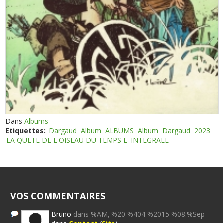
Dans
Albums
Etiquettes:
Dargaud
Album
ALBUMS
Album
Dargaud
2023
LA QUETE DE L'OISEAU DU TEMPS L' INTEGRALE
VOS COMMENTAIRES
Bruno
dans %AM, %20 %404 %2015 %08:%Sep