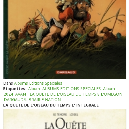
Dans
Albums Editions Spéciales
Etiquettes:
Album
ALBUMS EDITIONS SPECIALES
Album
2024
AVANT LA QUETE DE L'OISEAU DU TEMPS 8 L'OMEGON
DARGAUD/LIBRAIRIE NATION
LA QUETE DE L'OISEAU DU TEMPS L' INTEGRALE