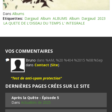
Dans
Albums
Etiquettes:
Dargaud
Album
ALBUMS
Album
Dargaud
2023
LA QUETE DE L'OISEAU DU TEMPS L' INTEGRALE
VOS COMMENTAIRES
Bruno
dans %AM, %20 %404 %2015 %08:%Sep
dans
Contact
(
Site
)
"Test de anti-spam protection"
DERNIÈRES PAGES CRÉES SUR LE SITE
Après la Quête - Épisode 5
Dans
Actualités de 2025