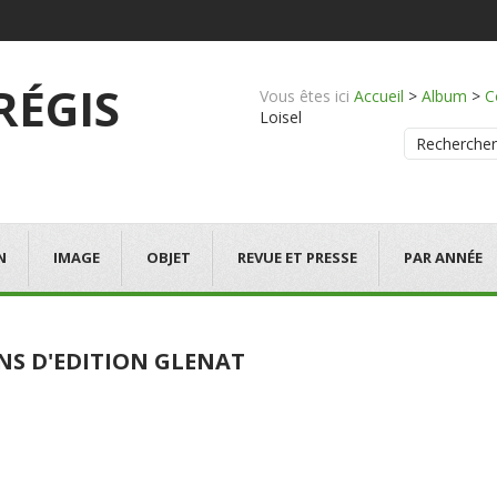
 RÉGIS
Vous êtes ici
Accueil
>
Album
>
C
Loisel
Rechercher
N
IMAGE
OBJET
REVUE ET PRESSE
PAR ANNÉE
ANS D'EDITION GLENAT