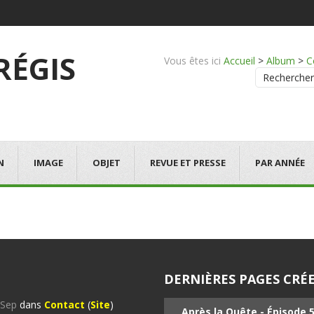
 RÉGIS
Vous êtes ici
Accueil
>
Album
>
C
Rechercher
N
IMAGE
OBJET
REVUE ET PRESSE
PAR ANNÉE
DERNIÈRES PAGES CRÉE
%Sep
dans
Contact
(
Site
)
Après la Quête - Épisode 