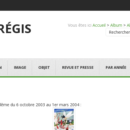
 RÉGIS
Vous êtes ici
Accueil
>
Album
>
A
Rechercher
N
IMAGE
OBJET
REVUE ET PRESSE
PAR ANNÉE
ulême du 6 octobre 2003 au 1er mars 2004 :