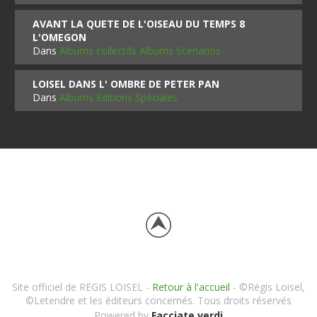
AVANT LA QUETE DE L'OISEAU DU TEMPS 8
L'OMEGON
Dans
Albums collectifs Albums Scénarios
LOISEL DANS L' OMBRE DE PETER PAN
Dans
Albums Editions Spéciales
Site officiel de REGIS LOISEL -
Retour à l'accueil
- ©Régis Loisel,
©Letendre et les éditeurs concernés. Tous droits réservés
Powered by
Facciate verdi