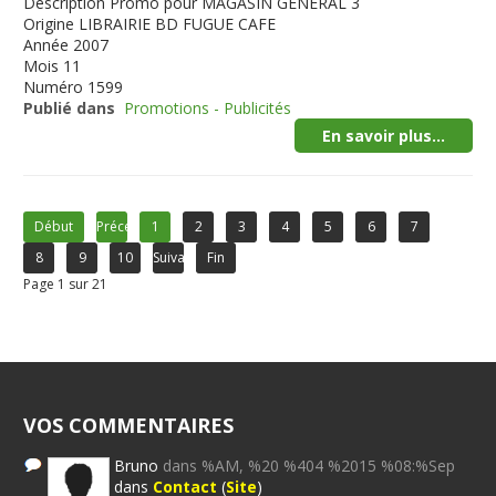
Description
Promo pour MAGASIN GENERAL 3
Origine
LIBRAIRIE BD FUGUE CAFE
Année
2007
Mois
11
Numéro
1599
Publié dans
Promotions - Publicités
En savoir plus...
Début
Précédent
1
2
3
4
5
6
7
8
9
10
Suivant
Fin
Page 1 sur 21
VOS COMMENTAIRES
Bruno
dans %AM, %20 %404 %2015 %08:%Sep
dans
Contact
(
Site
)