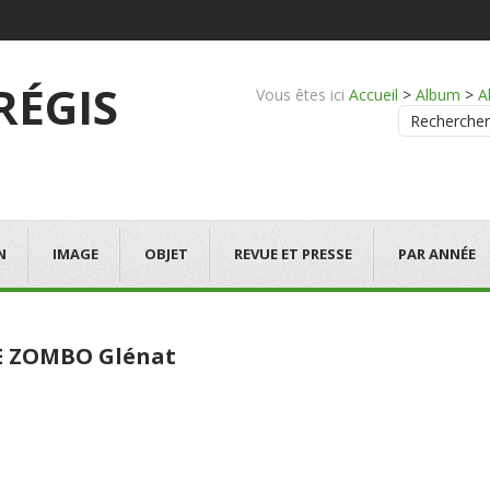
 RÉGIS
Vous êtes ici
Accueil
>
Album
>
A
Rechercher
N
IMAGE
OBJET
REVUE ET PRESSE
PAR ANNÉE
E ZOMBO Glénat