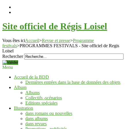
Site officiel de Régis Loisel
Vous êtes ici
Accueil
>
Revue et presse
>
Programme
festivals
>
PROGRAMMES FESTIVALS - Site officiel de Regis
Loisel
Rechercher
Menu
Accueil de la BDD
Dernières entrées dans la base de données des objets
Album
Albums
Collectifs -scénarios
Editions spéciales
Illustration
dans romans ou nouvelles
dans albums
dans revues
Promotions - publicités