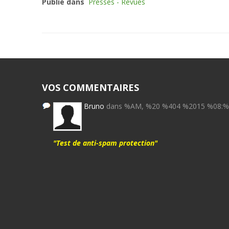
Publié dans
Presses - Revues
VOS COMMENTAIRES
Bruno
dans %AM, %20 %404 %2015 %08:
"Test de anti-spam protection"