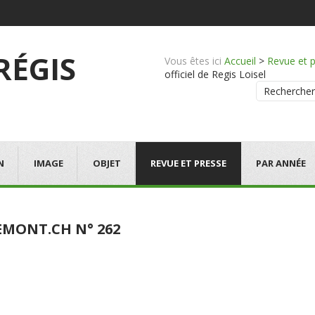
 RÉGIS
Vous êtes ici
Accueil
>
Revue et 
officiel de Regis Loisel
Rechercher
N
IMAGE
OBJET
REVUE ET PRESSE
PAR ANNÉE
EMONT.CH N° 262