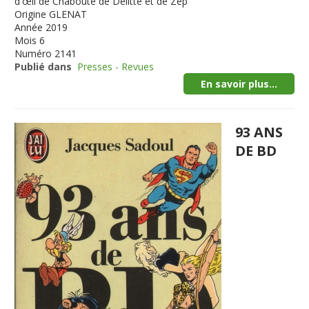
d'œil de Chabouté de Delitte et de Zep
Origine
GLENAT
Année
2019
Mois
6
Numéro
2141
Publié dans
Presses - Revues
En savoir plus...
93 ANS
DE BD