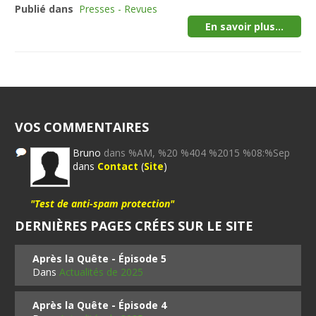
Publié dans
Presses - Revues
En savoir plus...
VOS COMMENTAIRES
Bruno
dans %AM, %20 %404 %2015 %08:%Sep
dans
Contact
(
Site
)
"Test de anti-spam protection"
DERNIÈRES PAGES CRÉES SUR LE SITE
Après la Quête - Épisode 5
Dans
Actualités de 2025
Après la Quête - Épisode 4