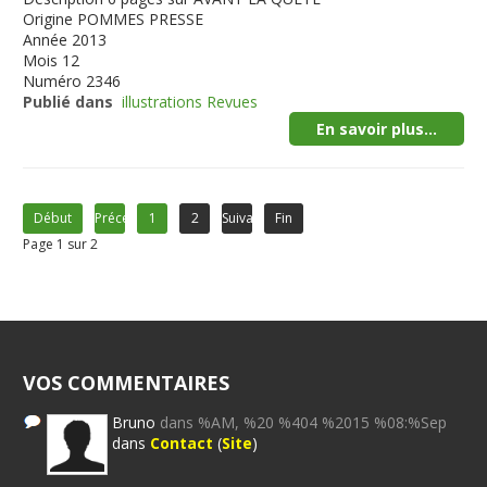
Origine
POMMES PRESSE
Année
2013
Mois
12
Numéro
2346
Publié dans
illustrations Revues
En savoir plus...
Début
Précédent
1
2
Suivant
Fin
Page 1 sur 2
VOS COMMENTAIRES
Bruno
dans %AM, %20 %404 %2015 %08:%Sep
dans
Contact
(
Site
)