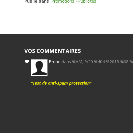
Publié dans
Promotions - Publicités
VOS COMMENTAIRES
Bruno
dans %AM, %20 %404 %2015 %08:
"Test de anti-spam protection"