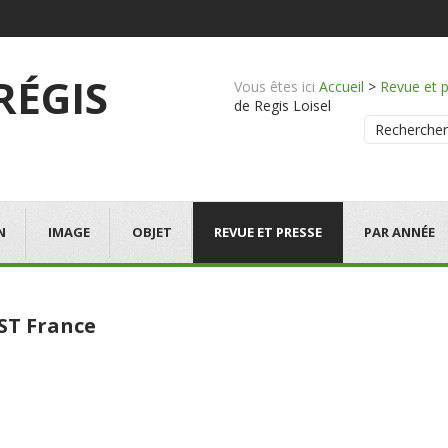
 RÉGIS
Vous êtes ici
Accueil
>
Revue et 
de Regis Loisel
Rechercher
N
IMAGE
OBJET
REVUE ET PRESSE
PAR ANNÉE
ST France