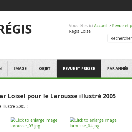
 RÉGIS
Vous êtes ici
Accueil
>
Revue et 
Regis Loisel
Rechercher
N
IMAGE
OBJET
REVUE ET PRESSE
PAR ANNÉE
par Loisel pour le Larousse illustré 2005
 illustré 2005 :