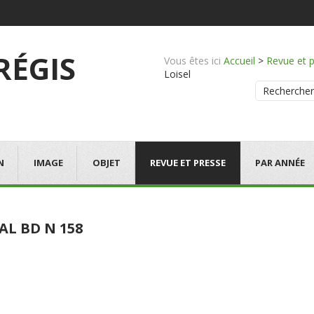
 RÉGIS
Vous êtes ici
Accueil
>
Revue et 
Loisel
Rechercher
N
IMAGE
OBJET
REVUE ET PRESSE
PAR ANNÉE
AL BD N 158