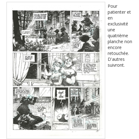
Pour
patienter et
en
exclusivité
une
quatrième
planche non
encore
retouchée.
D'autres
suivront.