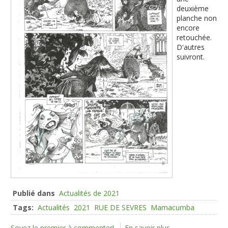
deuxième
planche non
encore
retouchée.
D'autres
suivront.
Publié dans
Actualités de 2021
Tags:
Actualités
2021
RUE DE SEVRES
Mamacumba
Soyez le premier à commenter!
En savoir plus...