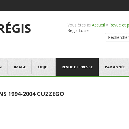
 RÉGIS
Vous êtes ici
Accueil
>
Revue et 
Regis Loisel
Rechercher
N
IMAGE
OBJET
REVUE ET PRESSE
PAR ANNÉE
NS 1994-2004 CUZZEGO