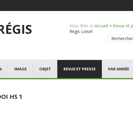
 RÉGIS
Vous êtes ici
Accueil
>
Revue et 
Regis Loisel
Rechercher
N
IMAGE
OBJET
REVUE ET PRESSE
PAR ANNÉE
OI HS 1