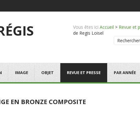
 RÉGIS
Vous êtes ici
Accueil
>
Revue et 
de Regis Loisel
Rechercher
N
IMAGE
OBJET
REVUE ET PRESSE
PAR ANNÉE
RIGE EN BRONZE COMPOSITE