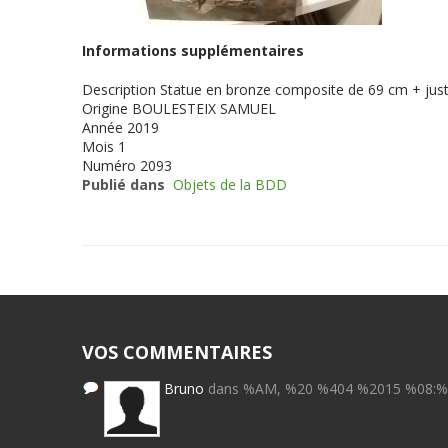
Informations supplémentaires
Description
Statue en bronze composite de 69 cm + justif
Origine
BOULESTEIX SAMUEL
Année
2019
Mois
1
Numéro
2093
Publié dans
Objets de la BDD
VOS COMMENTAIRES
Bruno
dans %AM, %20 %404 %2015 %08: