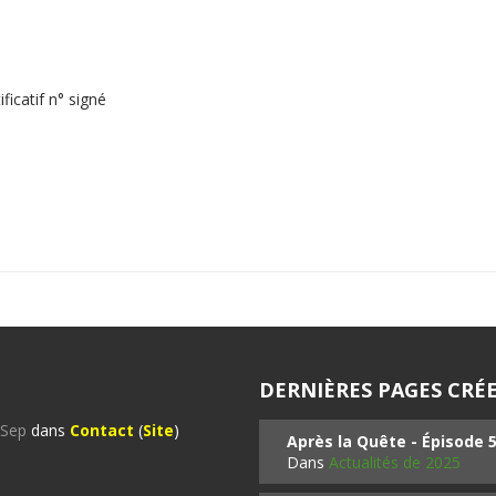
icatif n° signé
DERNIÈRES PAGES CRÉE
%Sep
dans
Contact
(
Site
)
Après la Quête - Épisode 
Dans
Actualités de 2025