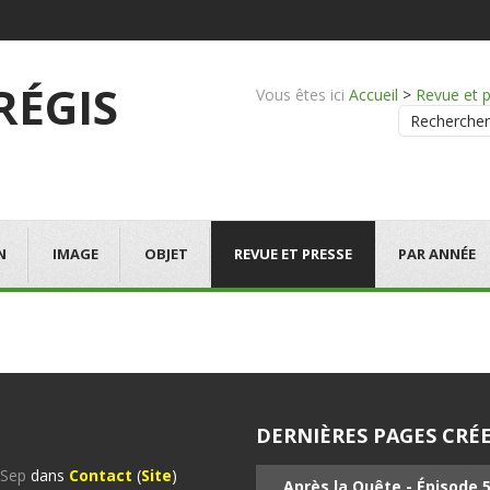
 RÉGIS
Vous êtes ici
Accueil
>
Revue et 
Rechercher
N
IMAGE
OBJET
REVUE ET PRESSE
PAR ANNÉE
DERNIÈRES PAGES CRÉE
%Sep
dans
Contact
(
Site
)
Après la Quête - Épisode 