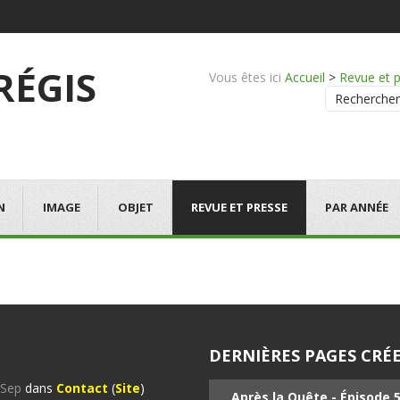
 RÉGIS
Vous êtes ici
Accueil
>
Revue et 
Rechercher
N
IMAGE
OBJET
REVUE ET PRESSE
PAR ANNÉE
DERNIÈRES PAGES CRÉE
%Sep
dans
Contact
(
Site
)
Après la Quête - Épisode 