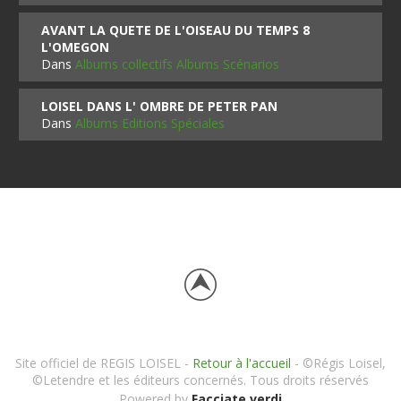
AVANT LA QUETE DE L'OISEAU DU TEMPS 8
L'OMEGON
Dans
Albums collectifs Albums Scénarios
LOISEL DANS L' OMBRE DE PETER PAN
Dans
Albums Editions Spéciales
Site officiel de REGIS LOISEL -
Retour à l'accueil
- ©Régis Loisel,
©Letendre et les éditeurs concernés. Tous droits réservés
Powered by
Facciate verdi