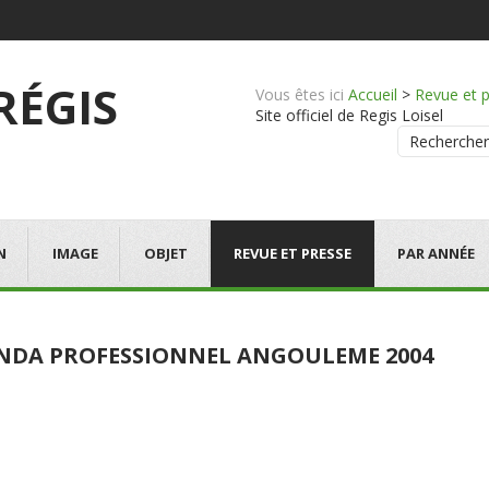
 RÉGIS
Vous êtes ici
Accueil
>
Revue et 
Site officiel de Regis Loisel
Rechercher
N
IMAGE
OBJET
REVUE ET PRESSE
PAR ANNÉE
NDA PROFESSIONNEL ANGOULEME 2004