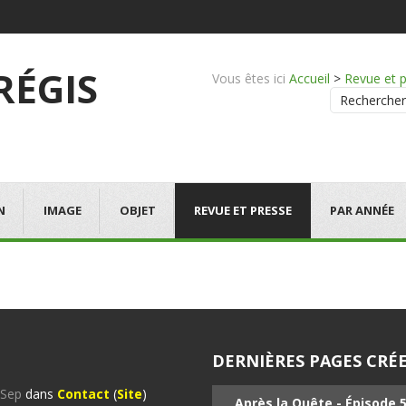
 RÉGIS
Vous êtes ici
Accueil
>
Revue et 
Rechercher
N
IMAGE
OBJET
REVUE ET PRESSE
PAR ANNÉE
DERNIÈRES PAGES CRÉE
%Sep
dans
Contact
(
Site
)
Après la Quête - Épisode 