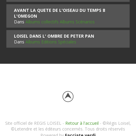
AVANT LA QUETE DE L'OISEAU DU TEMPS 8
L'OMEGON
Dans
Albums collectifs Albums Scénarios
LOISEL DANS L' OMBRE DE PETER PAN
Dans
Albums Editions Spéciales
Site officiel de REGIS LOISEL -
Retour à l'accueil
- ©Régis Loisel,
©Letendre et les éditeurs concernés. Tous droits réservés
Powered by
Facciate verdi