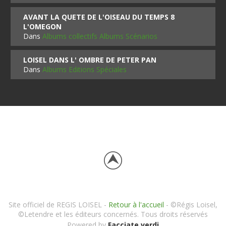
AVANT LA QUETE DE L'OISEAU DU TEMPS 8
L'OMEGON
Dans
Albums collectifs Albums Scénarios
LOISEL DANS L' OMBRE DE PETER PAN
Dans
Albums Editions Spéciales
Site officiel de REGIS LOISEL -
Retour à l'accueil
- ©Régis Loisel,
©Letendre et les éditeurs concernés. Tous droits réservés
Powered by
Facciate verdi