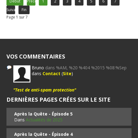
Début
Précédent
1
2
3
4
5
6
7
Suivant
Fin
Page 1 sur 7
VOS COMMENTAIRES
Bruno
dans %AM, %20 %404 %2015 %08:%Sep
dans
Contact
(
Site
)
"Test de anti-spam protection"
DERNIÈRES PAGES CRÉES SUR LE SITE
Après la Quête - Épisode 5
Dans
Actualités de 2025
Après la Quête - Épisode 4