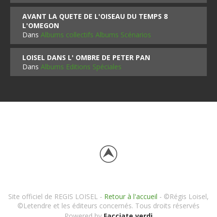
AVANT LA QUETE DE L'OISEAU DU TEMPS 8
L'OMEGON
Dans
Albums collectifs Albums Scénarios
LOISEL DANS L' OMBRE DE PETER PAN
Dans
Albums Editions Spéciales
Site officiel de REGIS LOISEL -
Retour à l'accueil
- ©Régis Loisel,
©Letendre et les éditeurs concernés. Tous droits réservés
Powered by
Facciate verdi