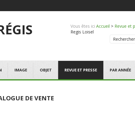
 RÉGIS
Vous êtes ici
Accueil
>
Revue et 
Regis Loisel
Rechercher
N
IMAGE
OBJET
REVUE ET PRESSE
PAR ANNÉE
ALOGUE DE VENTE