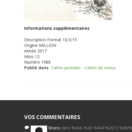
Informations supplémentaires
Description
Format 10,5/15
Origine
MILLION
Année
2017
Mois
12
Numéro
1986
Publié dans
Cartes postales - Cartes de voeux
VOS COMMENTAIRES
Bruno
dans %AM, %20 %404 %2015 %08: