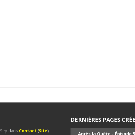
DERNIÈRES PAGES CRÉE
%Sep
dans
Contact
(
Site
)
Après la Quête - Épisode 