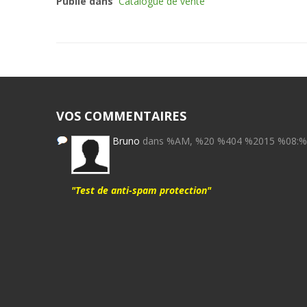
Publié dans
Catalogue de vente
VOS COMMENTAIRES
Bruno
dans %AM, %20 %404 %2015 %08:
"Test de anti-spam protection"