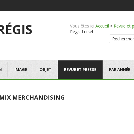
 RÉGIS
Vous êtes ici
Accueil
>
Revue et 
Regis Loisel
Rechercher
N
IMAGE
OBJET
REVUE ET PRESSE
PAR ANNÉE
MIX MERCHANDISING