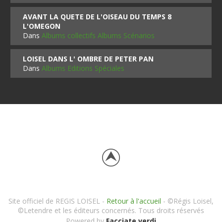
AVANT LA QUETE DE L'OISEAU DU TEMPS 8
L'OMEGON
Dans
Albums collectifs Albums Scénarios
LOISEL DANS L' OMBRE DE PETER PAN
Dans
Albums Editions Spéciales
Site officiel de REGIS LOISEL -
Retour à l'accueil
- ©Régis Loisel,
©Letendre et les éditeurs concernés. Tous droits réservés
Powered by
Facciate verdi