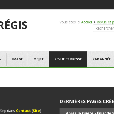
 RÉGIS
Vous êtes ici
Accueil
>
Revue et 
Rechercher
N
IMAGE
OBJET
REVUE ET PRESSE
PAR ANNÉE
DERNIÈRES PAGES CRÉE
%Sep
dans
Contact
(
Site
)
Après la Quête - Épisode 