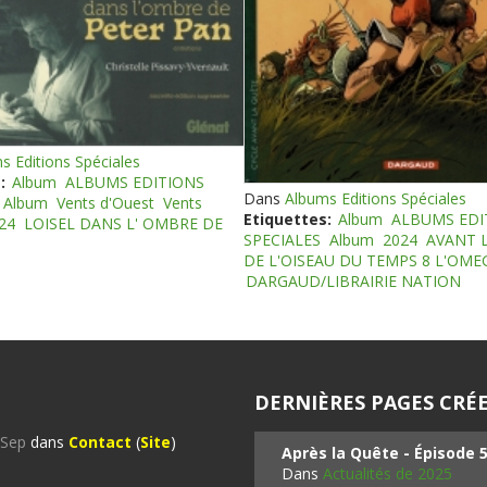
s Editions Spéciales
:
Album
ALBUMS EDITIONS
Dans
Albums Editions Spéciales
Album
Vents d'Ouest
Vents
Etiquettes:
Album
ALBUMS EDI
24
LOISEL DANS L' OMBRE DE
SPECIALES
Album
2024
AVANT 
DE L'OISEAU DU TEMPS 8 L'OM
DARGAUD/LIBRAIRIE NATION
DERNIÈRES PAGES CRÉE
%Sep
dans
Contact
(
Site
)
Après la Quête - Épisode 
Dans
Actualités de 2025