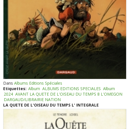
Dans
Albums Editions Spéciales
Etiquettes:
Album
ALBUMS EDITIONS SPECIALES
Album
2024
AVANT LA QUETE DE L'OISEAU DU TEMPS 8 L'OMEGON
DARGAUD/LIBRAIRIE NATION
LA QUETE DE L'OISEAU DU TEMPS L' INTEGRALE