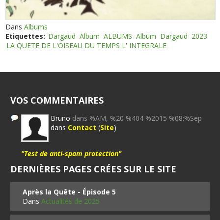
Dans
Albums
Etiquettes:
Dargaud
Album
ALBUMS
Album
Dargaud
2023
LA QUETE DE L'OISEAU DU TEMPS L' INTEGRALE
VOS COMMENTAIRES
Bruno
dans %AM, %20 %404 %2015 %08:%Sep
dans
Contact
(
Site
)
"Test de anti-spam protection"
DERNIÈRES PAGES CRÉES SUR LE SITE
Après la Quête - Épisode 5
Dans
Actualités de 2025