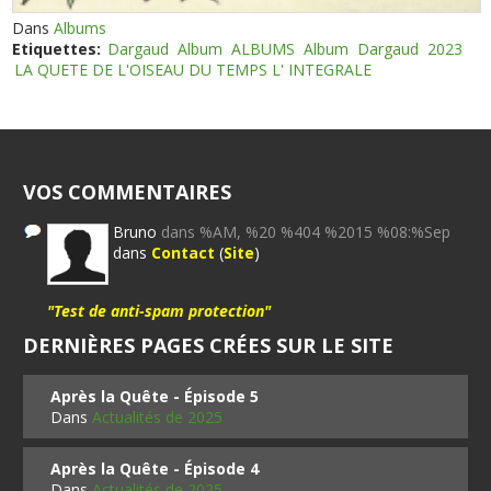
Dans
Albums
Etiquettes:
Dargaud
Album
ALBUMS
Album
Dargaud
2023
LA QUETE DE L'OISEAU DU TEMPS L' INTEGRALE
VOS COMMENTAIRES
Bruno
dans %AM, %20 %404 %2015 %08:%Sep
dans
Contact
(
Site
)
"Test de anti-spam protection"
DERNIÈRES PAGES CRÉES SUR LE SITE
Après la Quête - Épisode 5
Dans
Actualités de 2025
Après la Quête - Épisode 4
Dans
Actualités de 2025