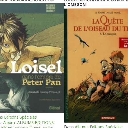
L'OMEGON
s Editions Spéciales
:
Album
ALBUMS EDITIONS
Dans
Albums Editions Spéciales
Album
Vents d'Ouest
Vents