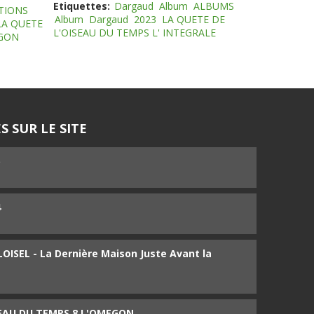
Etiquettes:
Dargaud
Album
ALBUMS
TIONS
Album
Dargaud
2023
LA QUETE DE
LA QUETE
L'OISEAU DU TEMPS L' INTEGRALE
EGON
S SUR LE SITE
5
4
ISEL - La Dernière Maison Juste Avant la
SEAU DU TEMPS 8 L'OMEGON