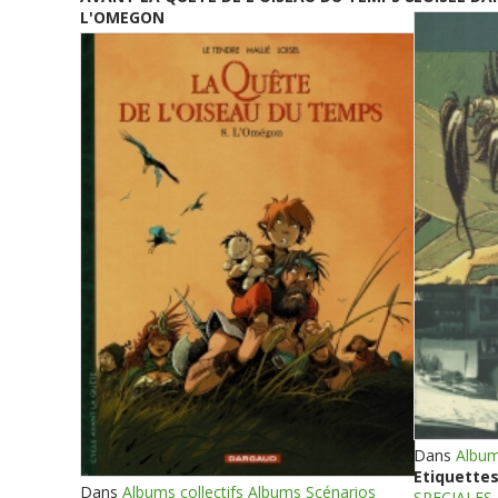
L'OMEGON
Dans
Album
Etiquettes
Dans
Albums collectifs Albums Scénarios
SPECIALES