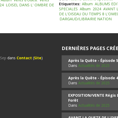
Etiquettes:
Album
ALBUMS EDI
24
LOISEL DANS L' OMBRE DE
SPECIALES
Album
2024
AVANT 
DE L'OISEAU DU TEMPS 8 L'OM
DARGAUD/LIBRAIRIE NATION
DERNIÈRES PAGES CRÉE
%Sep
dans
Contact
(
Site
)
Après la Quête - Épisode 
Dans
Actualités de 2025
Après la Quête - Épisode 
Dans
Actualités de 2025
EXPOSITION/VENTE Régis LO
Forêt
Dans
Actualités de 2025
AVANT LA QUETE DE L'OI