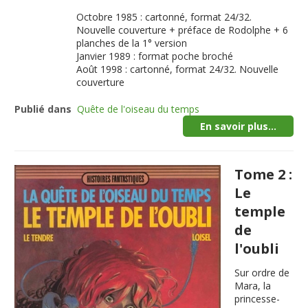
Octobre 1985 : cartonné, format 24/32.
Nouvelle couverture + préface de Rodolphe + 6
planches de la 1° version
Janvier 1989 : format poche broché
Août 1998 : cartonné, format 24/32. Nouvelle
couverture
Publié dans
Quête de l'oiseau du temps
En savoir plus...
Tome 2 :
Le
temple
de
l'oubli
Sur ordre de
Mara, la
princesse-