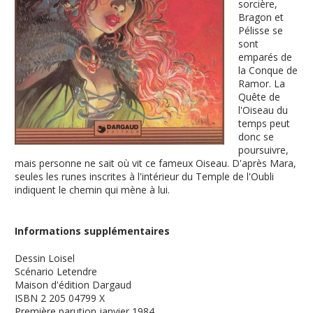
sorcière,
Bragon et
Pélisse se
sont
emparés de
la Conque de
Ramor. La
Quête de
l'Oiseau du
temps peut
donc se
poursuivre,
mais personne ne sait où vit ce fameux Oiseau. D'après Mara,
seules les runes inscrites à l'intérieur du Temple de l'Oubli
indiquent le chemin qui mène à lui.
Informations supplémentaires
Dessin
Loisel
Scénario
Letendre
Maison d'édition
Dargaud
ISBN
2 205 04799 X
Première parution
janvier 1984