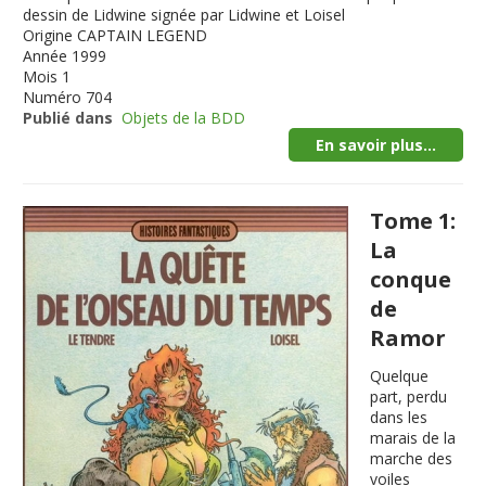
dessin de Lidwine signée par Lidwine et Loisel
Origine
CAPTAIN LEGEND
Année
1999
Mois
1
Numéro
704
Publié dans
Objets de la BDD
En savoir plus...
Tome 1:
La
conque
de
Ramor
Quelque
part, perdu
dans les
marais de la
marche des
voiles