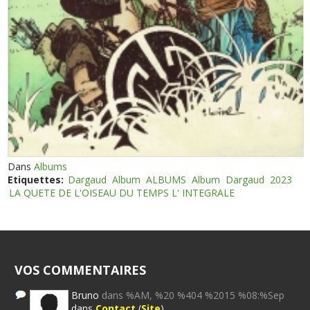
Dans
Albums
Etiquettes:
Dargaud
Album
ALBUMS
Album
Dargaud
2023
LA QUETE DE L'OISEAU DU TEMPS L' INTEGRALE
VOS COMMENTAIRES
Bruno
dans %AM, %20 %404 %2015 %08:%Sep
dans
Contact
(
Site
)