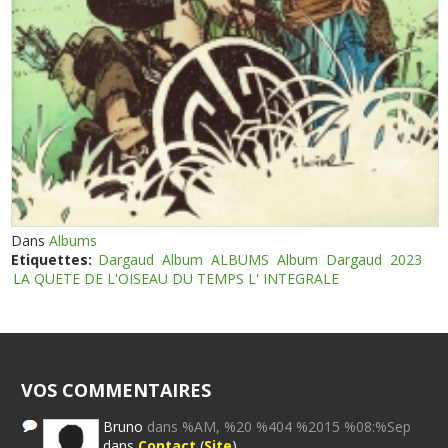
Dans
Albums
Etiquettes:
Dargaud
Album
ALBUMS
Album
Dargaud
2023
LA QUETE DE L'OISEAU DU TEMPS L' INTEGRALE
VOS COMMENTAIRES
Bruno
dans %AM, %20 %404 %2015 %08:%Sep
dans
Contact
(
Site
)