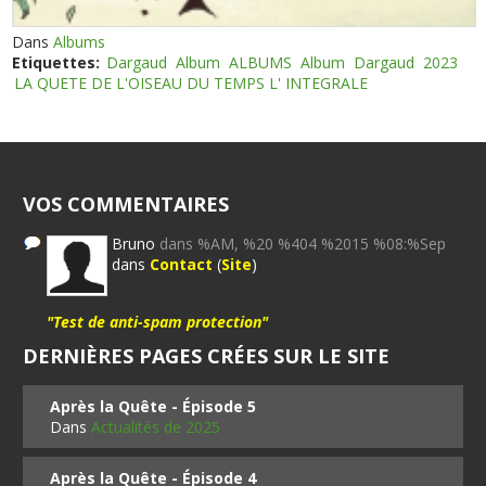
Dans
Albums
Etiquettes:
Dargaud
Album
ALBUMS
Album
Dargaud
2023
LA QUETE DE L'OISEAU DU TEMPS L' INTEGRALE
VOS COMMENTAIRES
Bruno
dans %AM, %20 %404 %2015 %08:%Sep
dans
Contact
(
Site
)
"Test de anti-spam protection"
DERNIÈRES PAGES CRÉES SUR LE SITE
Après la Quête - Épisode 5
Dans
Actualités de 2025
Après la Quête - Épisode 4