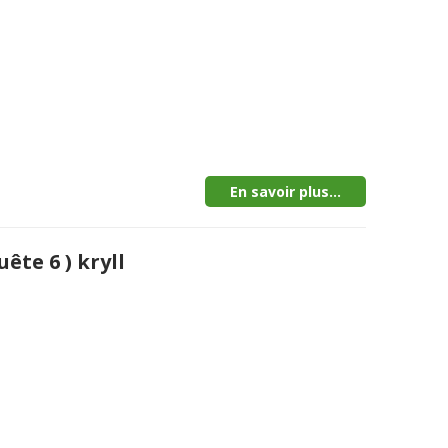
En savoir plus...
ête 6 ) kryll