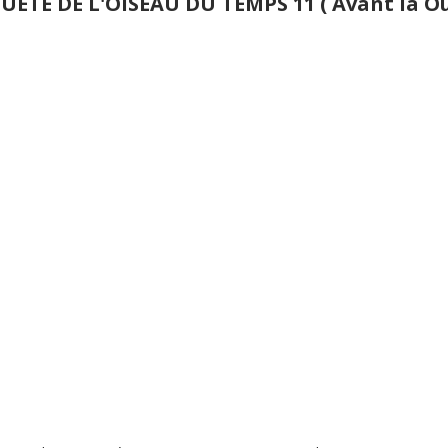
UETE DE L'OISEAU DU TEMPS 11 ( Avant la Ouê