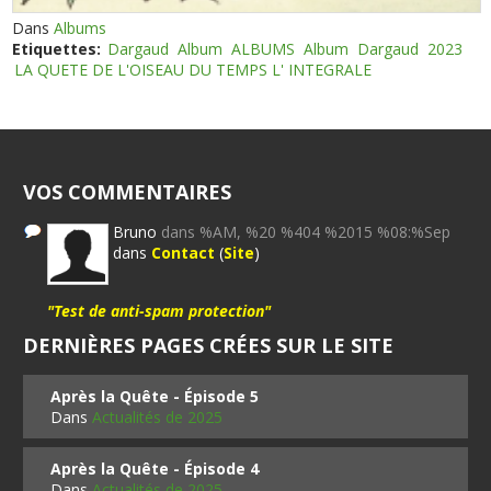
Dans
Albums
Etiquettes:
Dargaud
Album
ALBUMS
Album
Dargaud
2023
LA QUETE DE L'OISEAU DU TEMPS L' INTEGRALE
VOS COMMENTAIRES
Bruno
dans %AM, %20 %404 %2015 %08:%Sep
dans
Contact
(
Site
)
"Test de anti-spam protection"
DERNIÈRES PAGES CRÉES SUR LE SITE
Après la Quête - Épisode 5
Dans
Actualités de 2025
Après la Quête - Épisode 4
Dans
Actualités de 2025