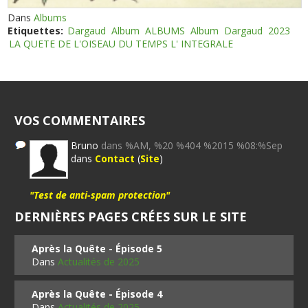
Dans
Albums
Etiquettes:
Dargaud
Album
ALBUMS
Album
Dargaud
2023
LA QUETE DE L'OISEAU DU TEMPS L' INTEGRALE
VOS COMMENTAIRES
Bruno
dans %AM, %20 %404 %2015 %08:%Sep
dans
Contact
(
Site
)
"Test de anti-spam protection"
DERNIÈRES PAGES CRÉES SUR LE SITE
Après la Quête - Épisode 5
Dans
Actualités de 2025
Après la Quête - Épisode 4
Dans
Actualités de 2025