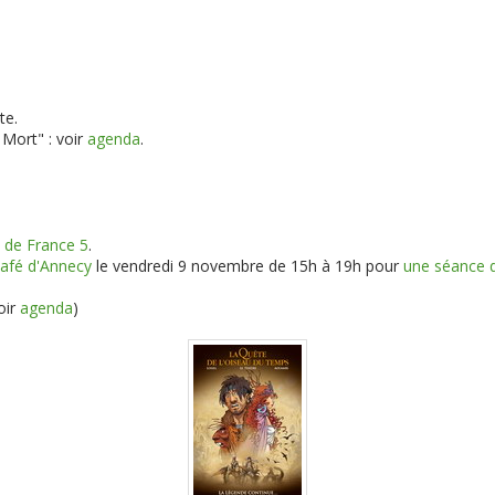
te.
Mort" : voir
agenda
.
e de France 5
.
afé d'Annecy
le vendredi 9 novembre de 15h à 19h pour
une séance d
oir
agenda
)