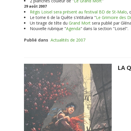
2 planches couleur de "
Le Grand Mort
"
29 août 2007
Régis Loisel sera présent au festival BD de St-Malo
, 
Le tome 6 de la Quête s'intitulera "
Le Grimoire des D
Un tirage de tête du
Grand Mort
sera publié par Glén
Nouvelle rubrique "
Agenda
" dans la section "Loisel".
Publié dans
Actualités de 2007
LA Q