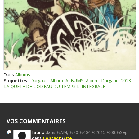
Dans
Albums
Etiquettes:
Dargaud
Album
ALBUMS
Album
Dargaud
2023
LA QUETE DE L'OISEAU DU TEMPS L' INTEGRALE
VOS COMMENTAIRES
Bruno
dans %AM, %20 %404 %2015 %08:%Sep
dans
Contact
(
Site
)